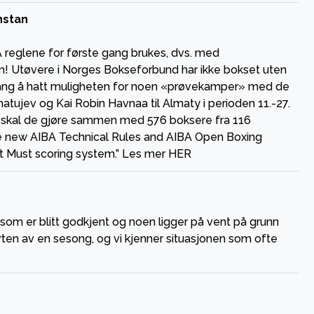
hstan
 reglene for første gang brukes, dvs. med
! Utøvere i Norges Bokseforbund har ikke bokset uten
n gang å hatt muligheten for noen «prøvekamper» med de
ujev og Kai Robin Havnaa til Almaty i perioden 11.-27.
 skal de gjøre sammen med 576 boksere fra 116
the new AIBA Technical Rules and AIBA Open Boxing
t Must scoring system.” Les mer HER
om er blitt godkjent og noen ligger på vent på grunn
arten av en sesong, og vi kjenner situasjonen som ofte