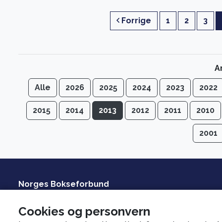
Forrige
1
2
3
Ar
Alle
2026
2025
2024
2023
2022
2015
2014
2013
2012
2011
2010
2001
Norges Bokseforbund
Tlf: 21 02 97 70
boksing@nif.idrett.no
Cookies og personvern
Org. nr. 971 521 988