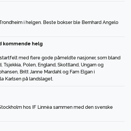
 Trondheim i helgen. Beste bokser ble Bernhard Angelo
and kommende helg
kt startfelt med flere gode påmeldte nasjoner, som bland
d, Tsjekkia, Polen, England, Skottland, Ungarn og
ohansen, Britt Janne Mardahl og Fam Elgan i
a Karlsen på landslaget.
 i Stockholm hos IF Linnèa sammen med den svenske