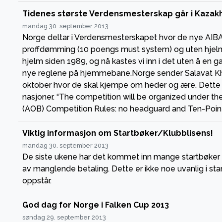
Tidenes største Verdensmesterskap går i Kazak
mandag 30. september 2013
Norge deltar i Verdensmesterskapet hvor de nye AIBA
proffdømming (10 poengs must system) og uten hjelm
hjelm siden 1989, og nå kastes vi inn i det uten å e
nye reglene på hjemmebane.Norge sender Salavat Khat
oktober hvor de skal kjempe om heder og ære. Dette
nasjoner. “The competition will be organized under 
(AOB) Competition Rules: no headguard and Ten-Poin
Viktig informasjon om Startbøker/Klubblisens!
mandag 30. september 2013
De siste ukene har det kommet inn mange startbøker s
av manglende betaling. Dette er ikke noe uvanlig i st
oppstår.
God dag for Norge i Falken Cup 2013
søndag 29. september 2013