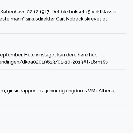
København 02.12.1917. Det ble bokset i 5 vektklasser
ste mann" sirkusdirektør Carl Nobeck skrevet et
september. Hele innslaget kan dere høre her:
ndssendingen/dkoa02019613/01-10-2013#t=18m15s
, gir sin rapport fra junior og ungdoms VM i Albena,