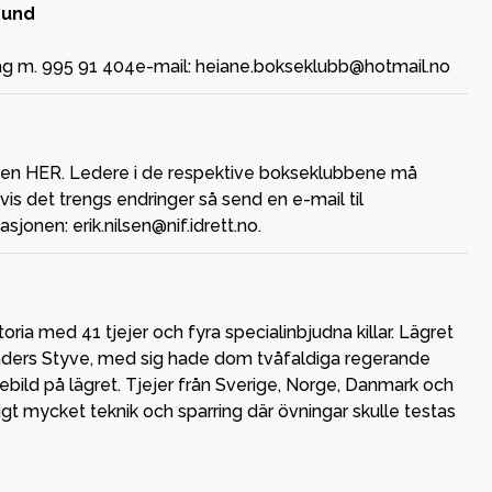
bund
åg m. 995 91 404e-mail: heiane.bokseklubb@hotmail.no
iden HER. Ledere i de respektive bokseklubbene må
vis det trengs endringer så send en e-mail til
jonen: erik.nilsen@nif.idrett.no.
ria med 41 tjejer och fyra specialinbjudna killar. Lägret
nders Styve, med sig hade dom tvåfaldiga regerande
bild på lägret. Tjejer från Sverige, Norge, Danmark och
gt mycket teknik och sparring där övningar skulle testas