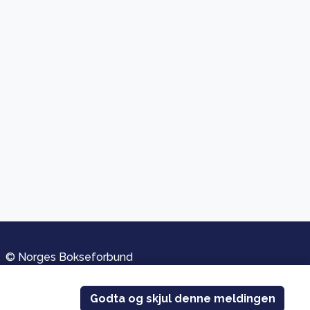
© Norges Bokseforbund
Personvern og informasjonskapsler
Utviklet av
PromSys.no
Godta og skjul denne meldingen