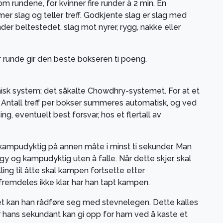
 rundene, for kvinner fire runder à 2 min. En
 slag og teller treff. Godkjente slag er slag med
der beltestedet, slag mot nyrer, rygg, nakke eller
er runde gir den beste bokseren ti poeng.
onisk system; det såkalte Chowdhry-systemet. For at et
. Antall treff per bokser summeres automatisk, og ved
ng, eventuelt best forsvar, hos et flertall av
r kampudyktig på annen måte i minst ti sekunder. Man
y og kampudyktig uten å falle. Når dette skjer, skal
ing til åtte skal kampen fortsette etter
n fremdeles ikke klar, har han tapt kampen.
let kan han rådføre seg med stevnelegen. Dette kalles
er hans sekundant kan gi opp for ham ved å kaste et