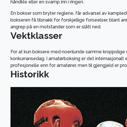
håndkle eller en svamp inn i ringen.
En bokser som bryter reglene, får advarsel av kamplede
bokseren få tilsnakk for forskjellige forseelser, blant a
angrep på en motstander som er slått ned.
Vektklasser
For at kun boksere med noenlunde samme kroppslige utg
konkurransedag. I amatørboksing er det internasjonalt el
profesjonelle enn for amatører, men til gjengjeld er pr
Historikk