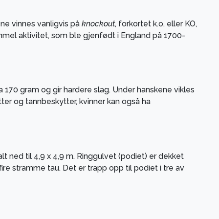
e vinnes vanligvis på
knockout
, forkortet k.o. eller KO,
mel aktivitet, som ble gjenfødt i England på 1700-
a 170 gram og gir hardere slag. Under hanskene vikles
ter og tannbeskytter, kvinner kan også ha
lt ned til 4,9 x 4,9 m. Ringgulvet (podiet) er dekket
e stramme tau. Det er trapp opp til podiet i tre av