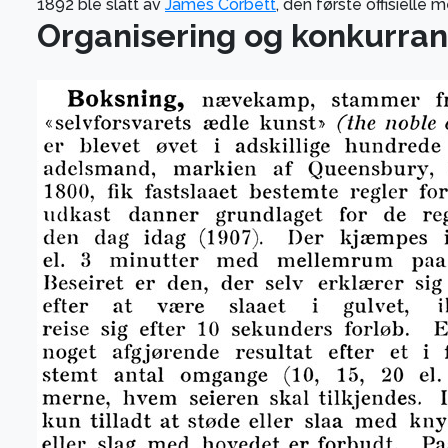
1892 ble slått av
James Corbett
, den første offisielle 
Organisering og konkurran