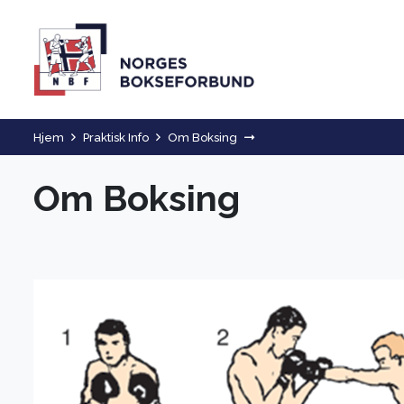
Hjem
Praktisk Info
Om Boksing
Om Boksing