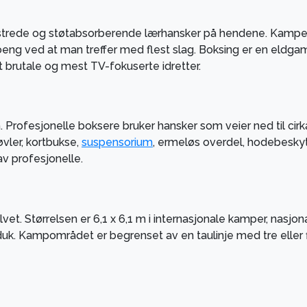
trede og støtabsorberende lærhansker på hendene. Kampen
eng ved at man treffer med flest slag. Boksing er en eldgam
t brutale og mest TV-fokuserte idretter.
 Profesjonelle boksere bruker hansker som veier ned til cirk
øvler, kortbukse,
suspensorium
, ermeløs overdel, hodebeskyt
v profesjonelle.
et. Størrelsen er 6,1 x 6,1 m i internasjonale kamper, nasjona
uk. Kampområdet er begrenset av en taulinje med tre eller fir