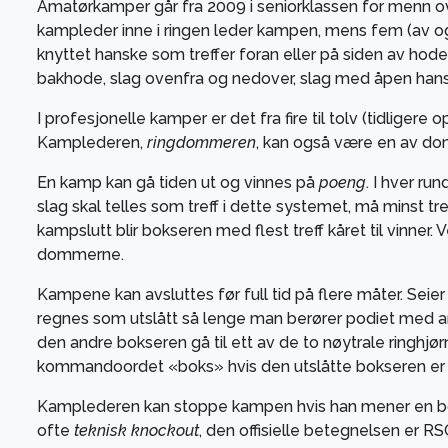
Amatørkamper går fra 2009 i seniorklassen for menn over
kampleder inne i ringen leder kampen, mens fem (av og
knyttet hanske som treffer foran eller på siden av hode
bakhode, slag ovenfra og nedover, slag med åpen han
I profesjonelle kamper er det fra fire til tolv (tidlige
Kamplederen,
ringdommeren
, kan også være en av d
En kamp kan gå tiden ut og vinnes på
poeng
. I hver ru
slag skal telles som treff i dette systemet, må minst 
kampslutt blir bokseren med flest treff kåret til vinner. 
dommerne.
Kampene kan avsluttes før full tid på flere måter. Seie
regnes som utslått så lenge man berører podiet med anne
den andre bokseren gå til ett av de to nøytrale ringhjø
kommandoordet «boks» hvis den utslåtte bokseren er klar o
Kamplederen kan stoppe kampen hvis han mener en bokser
ofte
teknisk knockout
, den offisielle betegnelsen er RS