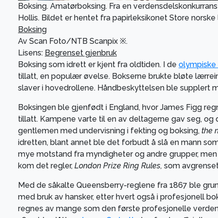
Boksing. Amatørboksing. Fra en verdensdelskonkurranse 
Hollis. Bildet er hentet fra papirleksikonet Store norske
Boksing
Av
Scan Foto/NTB Scanpix ※.
Lisens:
Begrenset gjenbruk
Boksing som idrett er kjent fra oldtiden. I de
olympiske 
tillatt, en populær øvelse. Bokserne brukte bløte lær
slaver i hovedrollene. Håndbeskyttelsen ble supplert 
Boksingen ble gjenfødt i England, hvor James Figg regn
tillatt. Kampene varte til en av deltagerne gav seg, 
gentlemen med undervisning i fekting og boksing,
the 
idretten, blant annet ble det forbudt å slå en mann som
mye motstand fra myndigheter og andre grupper, men i
kom det regler,
London Prize Ring Rules,
som avgrenset 
Med de såkalte Queensberry-reglene fra 1867 ble grunn
med bruk av hansker, etter hvert også i profesjonell bo
regnes av mange som den første profesjonelle verdens