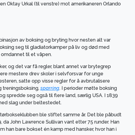
en Oktay Urkal (til venstre) mot amerikaneren Orlando
binasjon av boksing og bryting hvor nesten alt var
oksing seg til gladiatorkamper på liv og død med
 omdannet til et våpen.
, og det var få regler, blant annet var brytegrep
nere mestere drev skoler i selvforsvar for unge
teren, satte opp visse regler for å avbrutalisere
g treningsboksing,
sparring
. I perioder møtte boksing
spredde seg også til flere land, særlig USA. I 1839
med slag under beltestedet.
atørbokseklubben ble stiftet samme år. Det ble påbudt
9, da John Lawrence Sullivan vant etter 75 runder. Han
om han bare bokset én kamp med hansker, hvor han i