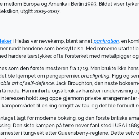
mellom Europa og Amerika i Berlin 1993. Bildet viser tyrker
 leksikon, utgitt 2005-2007.
leker
i Hellas var nevekamp, blant annet
pankration
, en kom
reimer rundt hendene som beskyttelse. Med romerne utartet b
med hardere lærstykker, ofte forsterket med metallpigger og
es som den første mesteren fra 1719. Man brukte ikke hansker
og det ble kjempet om pengepremier,
prizefighting
. Figg og se
noble art of self-defence
. Jack Broughton, den neste boksemes
 lå nede. Han innførte også bruk av hansker i undervisning o
nteressen holdt seg oppe gjennom private arrangementer og 
kampområdet til en ring omgitt av tau, og det ble forbudt 
laget lagt for moderne boksing, og den første britiske am
ksing. Den siste kampen på tørre never fant sted i USA i 188
mester i tungvekt etter Queensberry-reglene. Dette selv 