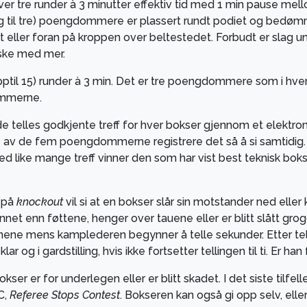
 tre runder à 3 minutter effektiv tid med 1 min pause mellom
 til tre) poengdommere er plassert rundt podiet og bedømmer
t eller foran på kroppen over beltestedet. Forbudt er slag un
ske med mer.
re opptil 15) runder à 3 min. Det er tre poengdommere som i hv
ommerne.
nde telles godkjente treff for hver bokser gjennom et elektr
tre av de fem poengdommerne registrere det så å si samtidig
Ved like mange treff vinner den som har vist best teknisk boksi
r på
knockout
vil si at en bokser slår sin motstander ned elle
t enn føttene, henger over tauene eller er blitt slått grogg
rnene mens kamplederen begynner å telle sekunder. Etter tell
g i gardstilling, hvis ikke fortsetter tellingen til ti. Er ha
 er for underlegen eller er blitt skadet. I det siste tilfel
C,
Referee Stops Contest
. Bokseren kan også gi opp selv, ell