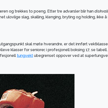
ren og trekkes to poeng. Etter tre advarsler blir han
diskvali
nnet ulovlige slag, skalling, klenging, bryting og holding, ik
angspunkt skal møte hverandre, er det innført vektklasser
leve klasser for seniorer, i profesjonell boksing 17, se tabe
ofesjonell
tungvekt
ubegrenset oppover ved at supertungvek