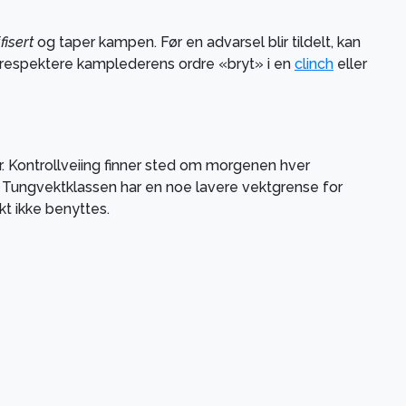
fisert
og taper kampen. Før en advarsel blir tildelt, kan
ke å respektere kamplederens ordre «bryt» i en
clinch
eller
. Kontrollveiing finner sted om morgenen hver
ll. Tungvektklassen har en noe lavere vektgrense for
t ikke benyttes.