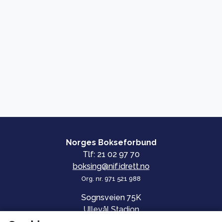
Norges Bokseforbund
Tlf: 21 02 97 70
boksing@nif.idrett.no
Org. nr. 971 521 988
Sognsveien 75K
Ullevål Stadion
0840 OSLO