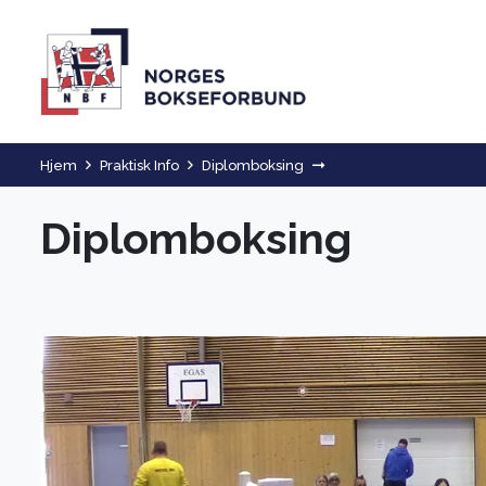
Hjem
Praktisk Info
Diplomboksing
Diplomboksing