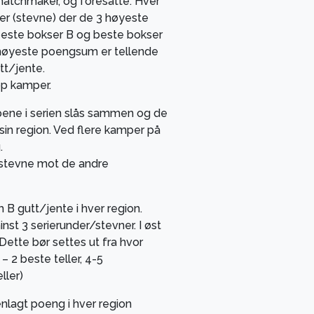
 matchmaker, og foresatte. Hver
der (stevne) der de 3 høyeste
 beste bokser B og beste bokser
4 høyeste poengsum er tellende
tt/jente.
pp kamper.
pene i serien slås sammen og de
sin region. Ved flere kamper på
.
es stevne mot de andre
 B gutt/jente i hver region.
nst 3 serierunder/stevner. I øst
Dette bør settes ut fra hvor
– 2 beste teller, 4-5
ller)
nlagt poeng i hver region