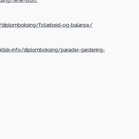
ksing/rene-stot/
fo/diplomboksing/fotarbeid-og-balanse/
ktisk-info/diplomboksing/parader-gardering-