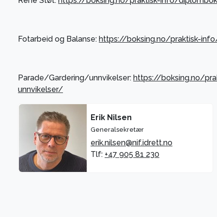
Rene Støt:
https://boksing.no/praktisk-info/diplombo
Fotarbeid og Balanse:
https://boksing.no/praktisk-in
Parade/Gardering/unnvikelser:
https://boksing.no/pra
unnvikelser/
Erik Nilsen
Generalsekretær
erik.nilsen@nif.idrett.no
Tlf:
+47 905 81 230