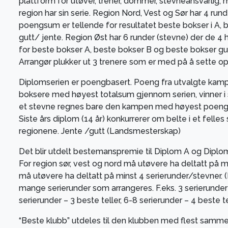
plattform for utøver, trener, dommer, stevneansvarlig,
region har sin serie. Region Nord, Vest og Sør har 4 run
poengsum er tellende for resultatet beste bokser i A,
gutt/ jente. Region Øst har 6 runder (stevne) der de 
for beste bokser A, beste bokser B og beste bokser gu
Arrangør plukker ut 3 trenere som er med på å sette o
Diplomserien er poengbasert. Poeng fra utvalgte kam
boksere med høyest totalsum gjennom serien, vinner i 
et stevne regnes bare den kampen med høyest poeng
Siste års diplom (14 år) konkurrerer om belte i et fell
regionene. Jente /gutt (Landsmesterskap)
Det blir utdelt bestemanspremie til Diplom A og Diplom
For region sør, vest og nord må utøvere ha deltatt på mi
må utøvere ha deltatt på minst 4 serierunder/stevner. (
mange serierunder som arrangeres. F.eks. 3 serierunder 
serierunder – 3 beste teller, 6-8 serierunder – 4 beste te
“Beste klubb” utdeles til den klubben med flest samme