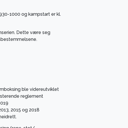
. 0930-1000 og kampstart er kl.
mserien. Dette være seg
tsbestemmelsene.
mboksing ble videreutviklet
sisterende reglement
2019
 2013, 2015 og 2018
eidrett.