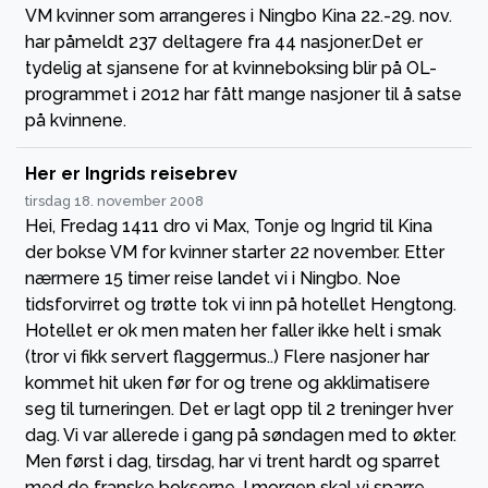
VM kvinner som arrangeres i Ningbo Kina 22.-29. nov.
har påmeldt 237 deltagere fra 44 nasjoner.Det er
tydelig at sjansene for at kvinneboksing blir på OL-
programmet i 2012 har fått mange nasjoner til å satse
på kvinnene.
Her er Ingrids reisebrev
tirsdag 18. november 2008
Hei, Fredag 1411 dro vi Max, Tonje og Ingrid til Kina
der bokse VM for kvinner starter 22 november. Etter
nærmere 15 timer reise landet vi i Ningbo. Noe
tidsforvirret og trøtte tok vi inn på hotellet Hengtong.
Hotellet er ok men maten her faller ikke helt i smak
(tror vi fikk servert flaggermus..) Flere nasjoner har
kommet hit uken før for og trene og akklimatisere
seg til turneringen. Det er lagt opp til 2 treninger hver
dag. Vi var allerede i gang på søndagen med to økter.
Men først i dag, tirsdag, har vi trent hardt og sparret
med de franske bokserne. I morgen skal vi sparre