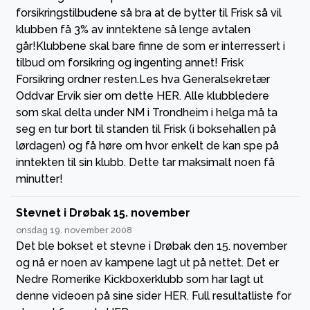
forsikringstilbudene så bra at de bytter til Frisk så vil
klubben få 3% av inntektene så lenge avtalen
går!Klubbene skal bare finne de som er interressert i
tilbud om forsikring og ingenting annet! Frisk
Forsikring ordner resten.Les hva Generalsekretær
Oddvar Ervik sier om dette HER. Alle klubbledere
som skal delta under NM i Trondheim i helga må ta
seg en tur bort til standen til Frisk (i boksehallen på
lørdagen) og få høre om hvor enkelt de kan spe på
inntekten til sin klubb. Dette tar maksimalt noen få
minutter!
Stevnet i Drøbak 15. november
onsdag 19. november 2008
Det ble bokset et stevne i Drøbak den 15. november
og nå er noen av kampene lagt ut på nettet. Det er
Nedre Romerike Kickboxerklubb som har lagt ut
denne videoen på sine sider HER. Full resultatliste for