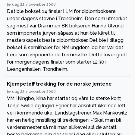
lørdag 22. november 2008
Det ble bokset 14 finaler i LM for diplomboksere
under dagens stevne i Trondheim. Den som utmerket
seg mest var Drammen BK bokseren Hanne Ulvund,
som imponerte juryen såpass at hun ble kåret til
mesterskapets beste diplombokser. Det ble i tillegg
bokset 8 semifinaler for NM ungdom, og her var det
flere som imponerte de fremmøtte. Dette lover godt
for morgendagens finaler som starter 12:30 i
Leangenhallen, Trondheim.
Kjempetøff trekking for de norske jentene
lørdag 22. november 2008
VM i Ningbo, Kina har startet og våre to sterke kort;
Tonje Sørlie og Ingrid Egner har absolutt ikke noe lett
vei i kommende uke. Landslagstrener Max Mankowitz
har en herlig innstilling til trekkningen: -"Skal man bli
verdensmester så må man allikevel slå de antatt
beste bokserne, om det skjer i dag eller i slutten av