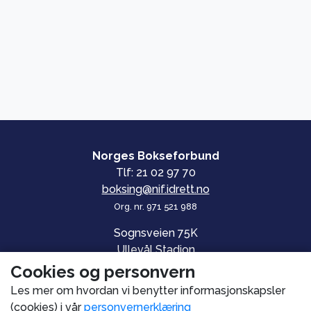
Norges Bokseforbund
Tlf: 21 02 97 70
boksing@nif.idrett.no
Org. nr. 971 521 988
Sognsveien 75K
Ullevål Stadion
0840 OSLO
Cookies og personvern
Les mer om hvordan vi benytter informasjonskapsler
© Norges Bokseforbund
(cookies) i vår
personvernerklæring
Personvern og informasjonskapsler