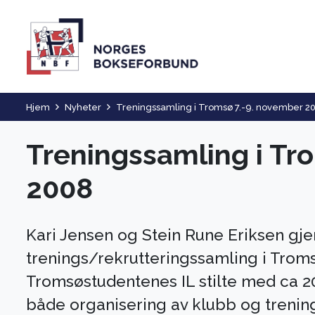
Hjem
Nyheter
Treningssamling i Tromsø 7.-9. november 2
Treningssamling i Tr
2008
Kari Jensen og Stein Rune Eriksen gj
trenings/rekrutteringssamling i Troms
Tromsøstudentenes IL stilte med ca 2
både organisering av klubb og trenin