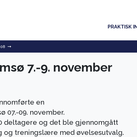
PRAKTISK I
008
omsø 7.-9. november
ennomførte en
ø 07.-09. november.
0 deltagere og det ble gjennomgått
g og treningslære med øvelsesutvalg.