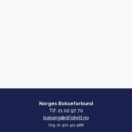
Norges Bokseforbund
Tlf: 21 02 97 70
boksing@nif.idrett.no
Org. nr. 971 521 988