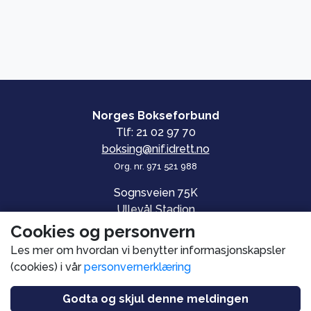
Norges Bokseforbund
Tlf: 21 02 97 70
boksing@nif.idrett.no
Org. nr. 971 521 988
Sognsveien 75K
Ullevål Stadion
0840 OSLO
Cookies og personvern
Les mer om hvordan vi benytter informasjonskapsler
© Norges Bokseforbund
(cookies) i vår
personvernerklæring
Personvern og informasjonskapsler
Utviklet av
PromSys.no
Godta og skjul denne meldingen