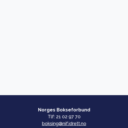
Norges Bokseforbund
Tlf: 21 02 97 70
boksing@nif.idrett.no