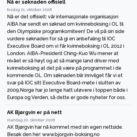
Nå er søknaden offisiell
tirsdag 21. oktober 2008
Nå er det offisielt: vår internasjonale organisasjon
AIBA har sendt en søknad om kvinneboksing i OL til
den Olympiske programkomiteen! De vil på sin side
vurdere søknaden for så gi en anbefaling til IOC
Executive Board om vi får kvinneboksing i OL 2012 i
London. AIBA-President Ching-Kuo Wu mener at
nivået er så høyt og at så mange land driver med
kvinneboksing at det på være på programmet i de
kommende OL. Om søknaden blir innvilget får vi et
svar på IOC sitt Executive Board-møte i slutten av
2009.Norge har jo lenge hatt utøvere i toppen både i
Europa og Verden, så dette er gode nyheter for oss.
AK Bjørgvin er på nett
mandag 20. oktober 2008
AK Bjørgvin har nå kommet med sin egen nettside.
Besøk den her: www.bjorgvin-boksing.no