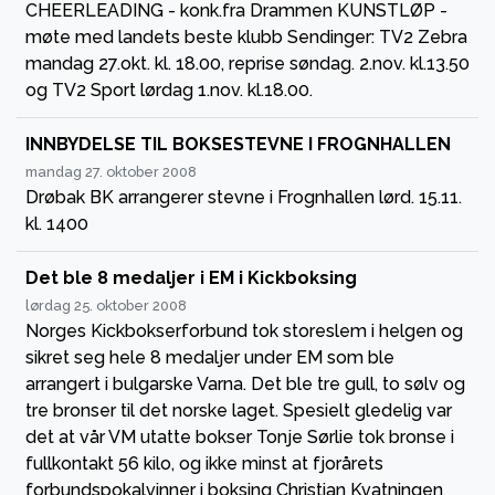
CHEERLEADING - konk.fra Drammen KUNSTLØP -
møte med landets beste klubb Sendinger: TV2 Zebra
mandag 27.okt. kl. 18.00, reprise søndag. 2.nov. kl.13.50
og TV2 Sport lørdag 1.nov. kl.18.00.
INNBYDELSE TIL BOKSESTEVNE I FROGNHALLEN
mandag 27. oktober 2008
Drøbak BK arrangerer stevne i Frognhallen lørd. 15.11.
kl. 1400
Det ble 8 medaljer i EM i Kickboksing
lørdag 25. oktober 2008
Norges Kickbokserforbund tok storeslem i helgen og
sikret seg hele 8 medaljer under EM som ble
arrangert i bulgarske Varna. Det ble tre gull, to sølv og
tre bronser til det norske laget. Spesielt gledelig var
det at vår VM utatte bokser Tonje Sørlie tok bronse i
fullkontakt 56 kilo, og ikke minst at fjorårets
forbundspokalvinner i boksing Christian Kvatningen