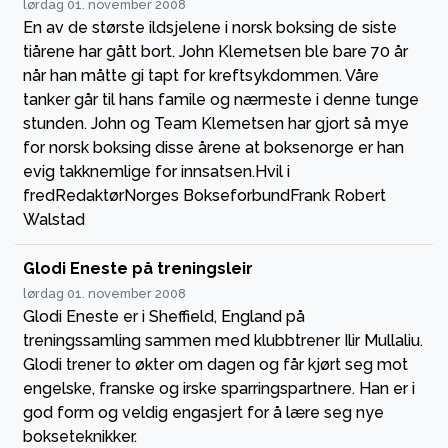
lørdag 01. november 2008
En av de største ildsjelene i norsk boksing de siste
tiårene har gått bort. John Klemetsen ble bare 70 år
når han måtte gi tapt for kreftsykdommen. Våre
tanker går til hans famile og nærmeste i denne tunge
stunden. John og Team Klemetsen har gjort så mye
for norsk boksing disse årene at boksenorge er han
evig takknemlige for innsatsen.Hvil i
fredRedaktørNorges BokseforbundFrank Robert
Walstad
Glodi Eneste på treningsleir
lørdag 01. november 2008
Glodi Eneste er i Sheffield, England på
treningssamling sammen med klubbtrener Ilir Mullaliu.
Glodi trener to økter om dagen og får kjørt seg mot
engelske, franske og irske sparringspartnere. Han er i
god form og veldig engasjert for å lære seg nye
bokseteknikker.