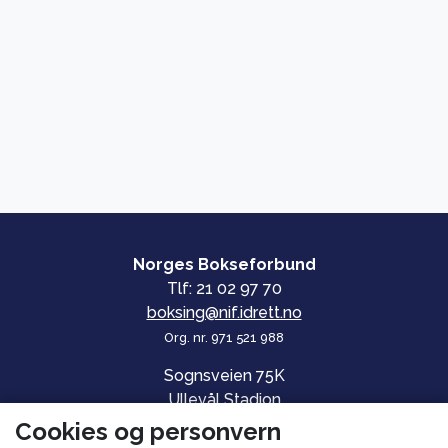
Norges Bokseforbund
Tlf: 21 02 97 70
boksing@nif.idrett.no
Org. nr. 971 521 988
Sognsveien 75K
Ullevål Stadion
0840 OSLO
Cookies og personvern