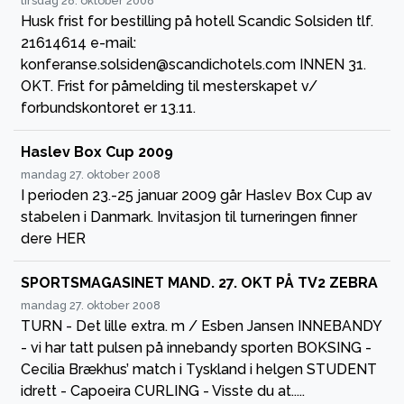
tirsdag 28. oktober 2008
Husk frist for bestilling på hotell Scandic Solsiden tlf.
21614614 e-mail:
konferanse.solsiden@scandichotels.com INNEN 31.
OKT. Frist for påmelding til mesterskapet v/
forbundskontoret er 13.11.
Haslev Box Cup 2009
mandag 27. oktober 2008
I perioden 23.-25 januar 2009 går Haslev Box Cup av
stabelen i Danmark. Invitasjon til turneringen finner
dere HER
SPORTSMAGASINET MAND. 27. OKT PÅ TV2 ZEBRA
mandag 27. oktober 2008
TURN - Det lille extra. m / Esben Jansen INNEBANDY
- vi har tatt pulsen på innebandy sporten BOKSING -
Cecilia Brækhus’ match i Tyskland i helgen STUDENT
idrett - Capoeira CURLING - Visste du at.....