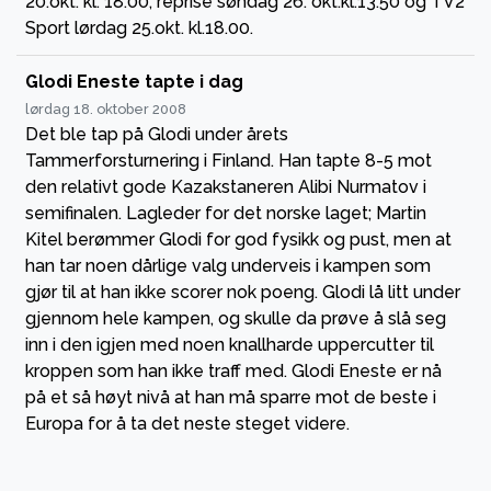
20.okt. kl. 18.00, reprise søndag 26. okt.kl.13.50 og TV2
Sport lørdag 25.okt. kl.18.00.
Glodi Eneste tapte i dag
lørdag 18. oktober 2008
Det ble tap på Glodi under årets
Tammerforsturnering i Finland. Han tapte 8-5 mot
den relativt gode Kazakstaneren Alibi Nurmatov i
semifinalen. Lagleder for det norske laget; Martin
Kitel berømmer Glodi for god fysikk og pust, men at
han tar noen dårlige valg underveis i kampen som
gjør til at han ikke scorer nok poeng. Glodi lå litt under
gjennom hele kampen, og skulle da prøve å slå seg
inn i den igjen med noen knallharde uppercutter til
kroppen som han ikke traff med. Glodi Eneste er nå
på et så høyt nivå at han må sparre mot de beste i
Europa for å ta det neste steget videre.