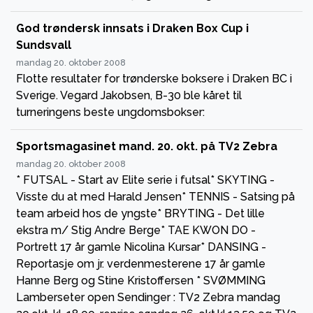
God trøndersk innsats i Draken Box Cup i
Sundsvall
mandag 20. oktober 2008
Flotte resultater for trønderske boksere i Draken BC i
Sverige. Vegard Jakobsen, B-30 ble kåret til
turneringens beste ungdomsbokser:
Sportsmagasinet mand. 20. okt. på TV2 Zebra
mandag 20. oktober 2008
* FUTSAL - Start av Elite serie i futsal* SKYTING -
Visste du at med Harald Jensen* TENNIS - Satsing på
team arbeid hos de yngste* BRYTING - Det lille
ekstra m/ Stig Andre Berge* TAE KWON DO -
Portrett 17 år gamle Nicolina Kursar* DANSING -
Reportasje om jr. verdenmesterene 17 år gamle
Hanne Berg og Stine Kristoffersen * SVØMMING
Lamberseter open Sendinger : TV2 Zebra mandag