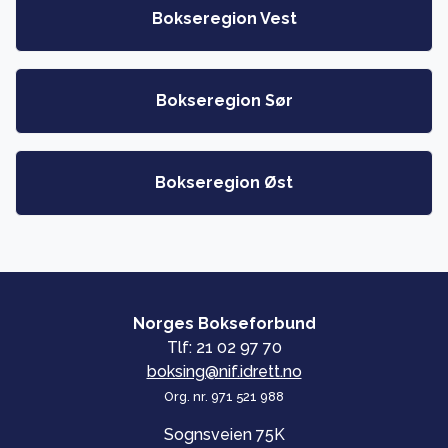
Bokseregion Vest
Bokseregion Sør
Bokseregion Øst
Norges Bokseforbund
Tlf: 21 02 97 70
boksing@nif.idrett.no
Org. nr. 971 521 988
Sognsveien 75K