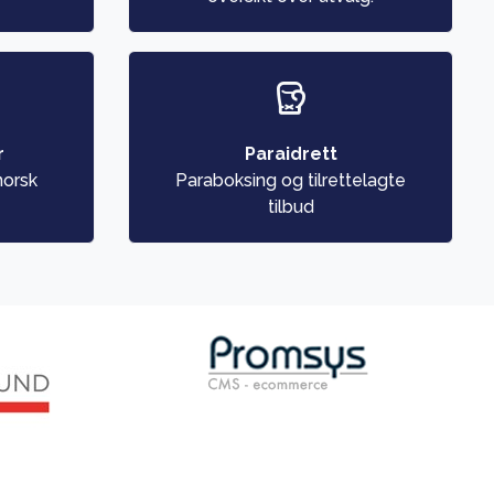
r
Paraidrett
norsk
Paraboksing og tilrettelagte
tilbud