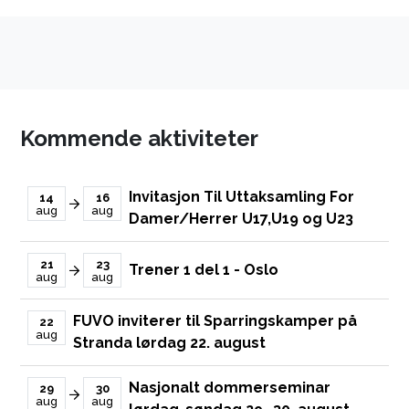
Kommende aktiviteter
Invitasjon Til Uttaksamling For
14
16
aug
aug
Damer/Herrer U17,U19 og U23
21
23
Trener 1 del 1 - Oslo
aug
aug
FUVO inviterer til Sparringskamper på
22
aug
Stranda lørdag 22. august
Nasjonalt dommerseminar
29
30
aug
aug