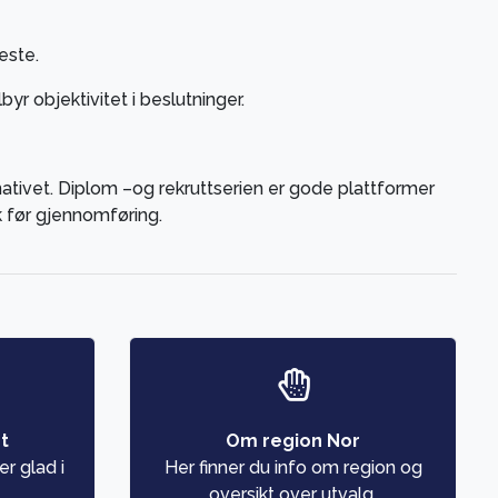
este.
byr objektivitet i beslutninger.
nativet. Diplom –og rekruttserien er gode plattformer
k før gjennomføring.
t
Om region Nor
r glad i
Her finner du info om region og
oversikt over utvalg.