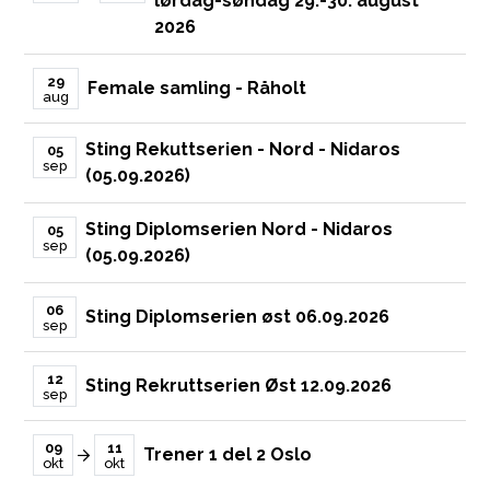
lørdag-søndag 29.-30. august
2026
29
Female samling - Råholt
aug
Sting Rekuttserien - Nord - Nidaros
05
sep
(05.09.2026)
Sting Diplomserien Nord - Nidaros
05
sep
(05.09.2026)
06
Sting Diplomserien øst 06.09.2026
sep
12
Sting Rekruttserien Øst 12.09.2026
sep
09
11
Trener 1 del 2 Oslo
okt
okt