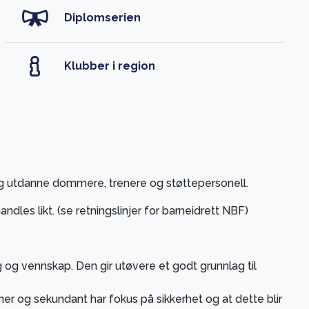
Diplomserien
Klubber i region
g utdanne dommere, trenere og støttepersonell.
andles likt. (s
e retningslinjer for barneidrett NBF
)
 og vennskap. Den gir utøvere et godt grunnlag til
r og sekundant har fokus på sikkerhet og at dette blir