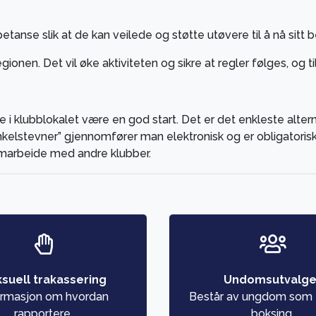
anse slik at de kan veilede og støtte utøvere til å nå sitt b
onen. Det vil øke aktiviteten og sikre at regler følges, og til
e i klubblokalet være en god start. Det er det enkleste alter
nkelstevner” gjennomfører man elektronisk og er obligatoris
amarbeide med andre klubber.
suell trakassering
Undomsutvalge
ormasjon om hvordan
Består av ungdom som e
rapportere.
boksing.