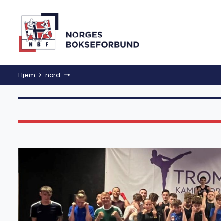
Hjem
nord