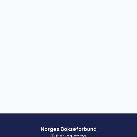
Norges Bokseforbund
Tlf: 21 02 97 70