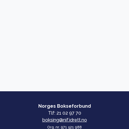
Norges Bokseforbund
Tlf: 21 02 97 70
boksing@nif.idrett.no
Org. nr. 971 521 988