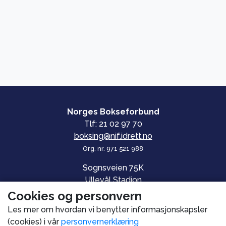
Norges Bokseforbund
Tlf: 21 02 97 70
boksing@nif.idrett.no
Org. nr. 971 521 988
Sognsveien 75K
Ullevål Stadion
0840 OSLO
Cookies og personvern
Les mer om hvordan vi benytter informasjonskapsler
© Norges Bokseforbund
(cookies) i vår
personvernerklæring
Personvern og informasjonskapsler