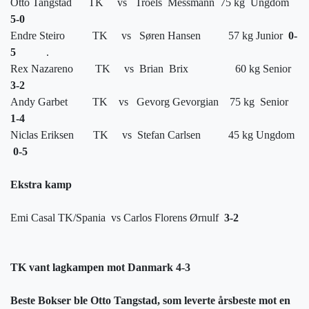
Otto Tangstad
TK
vs
Troels
Messmann
75 kg
Ungdom
5-0
Endre Steiro
TK
vs
Søren Hansen
57 kg Junior
0-
5
.
Rex Nazareno
TK
vs
Brian
Brix
60 kg Senior
3-2
Andy Garbet
TK
vs
Gevorg Gevorgian
75 kg
Senior
1-4
Niclas Eriksen
TK
vs
Stefan Carlsen
45 kg Ungdom
0-5
Ekstra kamp
Emi Casal TK/Spania
vs Carlos Florens Ørnulf
3-2
TK vant lagkampen mot Danmark 4-3
Beste Bokser ble Otto Tangstad, som leverte årsbeste mot en