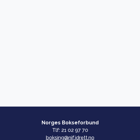
Norges Bokseforbund
Tlf: 21 02 97 70
boksing@nif.idrett.no