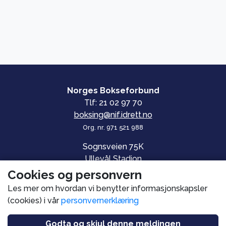
Norges Bokseforbund
Tlf: 21 02 97 70
boksing@nif.idrett.no
Org. nr. 971 521 988
Sognsveien 75K
Ullevål Stadion
0840 OSLO
Cookies og personvern
Les mer om hvordan vi benytter informasjonskapsler
© Norges Bokseforbund
(cookies) i vår
personvernerklæring
Personvern og informasjonskapsler
Utviklet av
PromSys.no
Godta og skjul denne meldingen