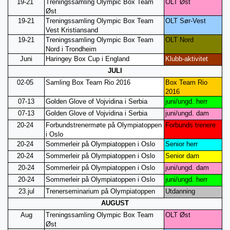
19-21
Treningssamling Olympic Box Team
OLT Øst
Øst
19-21
Treningssamling Olympic Box Team
OLT Sør-Vest
Vest Kristiansand
19-21
Treningssamling Olympic Box Team
OLT Nord
Nord i Trondheim
Juni
Haringey Box Cup i England
Klubb-aktivitet
JULI
02-05
Samling Box Team Rio 2016
Box Team Rio
2016
07-13
Golden Glove of Vojvidina i Serbia
juni/ungd. herr
07-13
Golden Glove of Vojvidina i Serbia
juni/ungd. dam
20-24
Forbundstrenermøte på Olympiatoppen
Forbunds trenere
i Oslo
20-24
Sommerleir på Olympiatoppen i Oslo
Senior herr
20-24
Sommerleir på Olympiatoppen i Oslo
Senior dam
20-24
Sommerleir på Olympiatoppen i Oslo
juni/ungd. dam
20-24
Sommerleir på Olympiatoppen i Oslo
juni/ungd. herr
23.jul
Trenerseminarium på Olympiatoppen
Utdanning
AUGUST
Aug
Treningssamling Olympic Box Team
OLT Øst
Øst