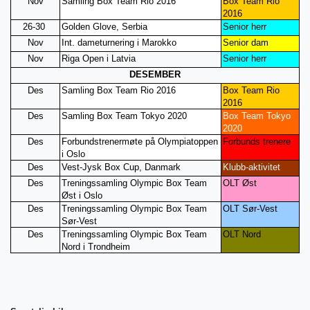
Nov
Samling Box Team Rio 2016
Box Team Rio
2016
26-30
Golden Glove, Serbia
Senior herr
Nov
Int. dameturnering i Marokko
Senior dam
Nov
Riga Open i Latvia
Senior herr
DESEMBER
Des
Samling Box Team Rio 2016
Box Team Rio
2016
Des
Samling Box Team Tokyo 2020
Box Team Tokyo
2020
Des
Forbundstrenermøte på Olympiatoppen
Forbunds trenere
i Oslo
Des
Vest-Jysk Box Cup, Danmark
Klubb-aktivitet
Des
Treningssamling Olympic Box Team
OLT Øst
Øst i Oslo
Des
Treningssamling Olympic Box Team
OLT Sør-Vest
Sør-Vest
Des
Treningssamling Olympic Box Team
OLT Nord
Nord i Trondheim