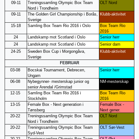
09-11
Treningssamling Olympic Box Team
OLT Nord
Nord i Trondheim
09-11
The Golden Girl Championship i Borås,
Klubb-aktivitet
Sverige
15-18
Samling Box Team Rio 2016 i Oslo
Box Team Rio
2016
24
Landskamp mot Scotland i Oslo
Senior herr
24
Landskamp mot Scotland i Oslo
Senior dam
24-25
Sweden Box Cup i Morgongåva,
Klubb-aktivitet
Sverige
FEBRUAR
03-08
Bocskai Tournament, Debrecen,
Senior herr
Ungarn
06-08
Nybegynner- mesterskap junior og
NM-mesterskap
senior Arendal /Grimstad
12-15
Samling Box Team Rio 2016 i
Box Team Rio
Stockholm
2016
13-15
Female Box - Next generation i
Female Box -
Tønsberg
Next gener.
20-22
Treningssamling Olympic Box Team
OLT Nord
Nord i Trondheim
20-22
Treningssamling Olympic Box Team
OLT Sør-Vest
Syd-Vest
20-22
Treningssamling Olympic Box Team
OLT Øst