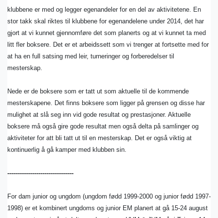
klubbene er med og legger egenandeler for en del av aktivitetene. En
stor takk skal riktes til klubbene for egenandelene under 2014, det har
gjort at vi kunnet gjennomføre det som planerts og at vi kunnet ta med
litt fler boksere. Det er et arbeidssett som vi trenger at fortsette med for
at ha en full satsing med leir, turneringer og forberedelser til
mesterskap.
Nede er de boksere som er tatt ut som aktuelle til de kommende
mesterskapene. Det finns boksere som ligger på grensen og disse har
mulighet at slå seg inn vid gode resultat og prestasjoner. Aktuelle
boksere må også gire gode resultat men også delta på samlinger og
aktiviteter for att bli tatt ut til en mesterskap. Det er også viktig at
kontinuerlig å gå kamper med klubben sin.
----------------------------------
For dam junior og ungdom (ungdom fødd 1999-2000 og junior fødd 1997-
1998) er et kombinert ungdoms og junior EM planert at gå 15-24 august