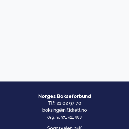
Norges Bokseforbund
Tlf: 21 02 97 70
boksing@nif.idrett.no
Org. nr. 971 521 988
Sognsveien 75K