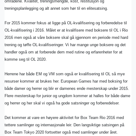
områdene. Kvalitet, treningsmengde, kost, restitusjon og
treningsplanlegging og alt annet som hør til en elitesatsing.
For 2015 kommer fokus at ligge på OL-kvalifisering og forberedelse til
OL-kvalifisering i 2016. Målet er at kvalifisere med boksere til OL i Rio
2016 men også at våre boksere skal gå igjennom en periode med hard
trening og tøffe OL-kvalifiseringer. Vi har mange unge boksere og det
handler også om at forberede dem med rutine og erfarenheter for at
komme seg til OL 2020.
Herrene har både EM og VM som også er kvalifisering til OL så mye
resurser kommer at brukes her. European Games har med boksing for
både damer og herrer og blir er damenes ende mesterskap under 2015.
Flere mesterskap for junior og ungdom kommer at halles for både dame
og herrer og her skal vi også ha gode satsninger og forberedelser.
Det kommer at vare en høyere aktivitet for Box Team Rio 2016 med
tettere samlinger og internasjonale leir. Den langsiktige satsingen på
Box Team Tokyo 2020 fortsetter også med samlinger under året.