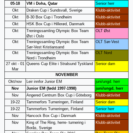
05-18
VM i Doha, Qatar
Senior herr
Okt
Draken Cup i Sundsvall, Sverige
Klubb-aktivitet
Okt
B-30 Box Cup i Trondheim
Klubb-aktivitet
Okt
HSK Box Cup i Hillerød, Danmark
Klubb-aktivitet
Okt
Treningssamling Olympic Box Team
OLT Øst
Øst i Oslo
Okt
Treningssamling Olympic Box Team
OLT Sør-Vest
Sør-Vest Kristiansand
Okt
Treningssamling Olympic Box Team
OLT Nord
Nord i Trondheim
27 okt - 01
Queens Cup Elite i Stralsund Tyskland
Senior dam
Mar
NOVEMBER
Okt/nov
Leir innfor Junior EM
juni/ungd. herr
Nov
Junior EM (fødd 1997-1998)
juni/ungd. herr
Nov
Angered Centrum Box Cup i Göteborg
Klubb-aktivitet
19-22
Tammerfors Turneringen, Finland
Senior dam
19-22
Tammerfors Turneringen, Finland
Senior herr
Nov
Hancock Box Cup i Danmark
Klubb-aktivitet
Nov
King of The Ring, herre- turnering i
Klubb-aktivitet
Borås, Sverige