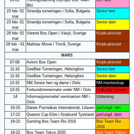
Øst
23 feb- 01
Strandja turneringen i Sofia, Bulgaria
Senior herr
mar
23 feb- 01
Strandja turneringen i Sofia, Bulgaria
Senior dam
mar
28 feb- 02
Värend Box Open i Växjö, Sverige
Klubb-aktivitet
mar
28 feb - 01
Mathias Minne i Timrå, Sverige
Klubb-aktivitet
mar
MARS
07-08
Askim Box Open
Klubb-aktivitet
11-16
GeeBee Turneringen, Helsingfors
Senior herr
11-16
GeeBee Turneringen, Helsingfors
Senior dam
13-15
NM Senior herr og dame i Oslo
NM-mesterskap
13-15
Forbundstrenermøte under NM i Oslo
Forbunds trenere
14
Informasjonsmøte/ seminarium NM i
Utdanning
Oslo
10-15
Danas Pozniakas International, Litauen
juni/ungd. herr
17-22
Queens Cup Elite i Stralsund Tyskland
juni/ungd. dam
19-22
Samling Box Team Rio 2016
Box Team Rio
2016
19-22
Box Team Tokyo 2020
Box Team Tokyo