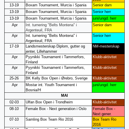
13-19
Boxam Tournament, Murcia i Spania
Senior dam
13-19
Boxam Tournament, Murcia i Spania
Senior herr
13-19
Boxam Tournament, Murcia i Spania
juni/ungd. herr
Apr
Int. turnering "Belts Montena" i
Senior dam
Argenteuil, FRA
Apr
Int. turnering "Belts Montena" i
Senior herr
Argenteuil, FRA
17-19
Landsmesterskap Diplom, gutter og
NM-mesterskap
jenter, Lillehammer
Apr
Pyynikki Tournament i Tammerfors,
Klubb-aktivitet
Finland
Apr
Pyynikki Tournament i Tammerfors,
Klubb-aktivitet
Finland
25-26
BK Kelly Box Open i Ørebro, Sverige
Klubb-aktivitet
Apr
Mostar int. Youth Tournament i
juni/ungd. herr
Bosnia/H
MAI
02-03
Ulfan Box Open i Trondheim
Klubb-aktivitet
08-10
Female Box - Next generation i Oslo
Female Box -
Next gener.
07-10
Samling Box Team Rio 2016
Box Team Rio
2016