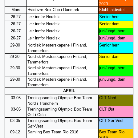
2020
Mars
Hvidovre Box Cup i Danmark
Klubb-aktivitet
26-27
Leir innfor Nordisk
Senior herr
26-27
Leir innfor Nordisk
Senior dam
26-27
Leir innfor Nordisk
juni/ungd. herr
26-27
Leir innfor Nordisk
juni/ungd. dam
29-30
Nordisk Mesterskapene i Finland,
Senior herr
Tammerfors
29-30
Nordisk Mesterskapene i Finland,
Senior dam
Tammerfors
29-30
Nordisk Mesterskapene i Finland,
juni/ungd. herr
Tammerfors
29-30
Nordisk Mesterskapene i Finland,
juni/ungd. dam
Tammerfors
APRIL
03-05
Treningssamling Olympic Box Team
OLT Nord
Nord i Trondheim
03-05
Treningssamling Olympic Box Team
OLT Øst
Øst i Oslo
03-05
Treningssamling Olympic Box Team
OLT Sør-Vest
Sør-Vest
09-12
Samling Box Team Rio 2016
Box Team Rio
2016