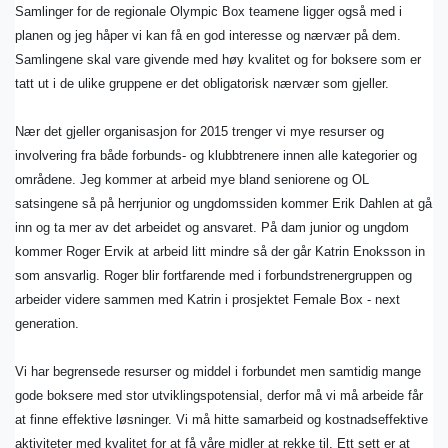
Samlinger for de regionale Olympic Box teamene ligger også med i
planen og jeg håper vi kan få en god interesse og nærvær på dem.
Samlingene skal vare givende med høy kvalitet og for boksere som er
tatt ut i de ulike gruppene er det obligatorisk nærvær som gjeller.
Nær det gjeller organisasjon for 2015 trenger vi mye resurser og
involvering fra både forbunds- og klubbtrenere innen alle kategorier og
områdene. Jeg kommer at arbeid mye bland seniorene og OL
satsingene så på herrjunior og ungdomssiden kommer Erik Dahlen at gå
inn og ta mer av det arbeidet og ansvaret. På dam junior og ungdom
kommer Roger Ervik at arbeid litt mindre så der går Katrin Enoksson in
som ansvarlig. Roger blir fortfarende med i forbundstrenergruppen og
arbeider videre sammen med Katrin i prosjektet Female Box - next
generation.
Vi har begrensede resurser og middel i forbundet men samtidig mange
gode boksere med stor utviklingspotensial, derfor må vi må arbeide får
at finne effektive løsninger. Vi må hitte samarbeid og kostnadseffektive
aktiviteter med kvalitet for at få våre midler at rekke til. Ett sett er at