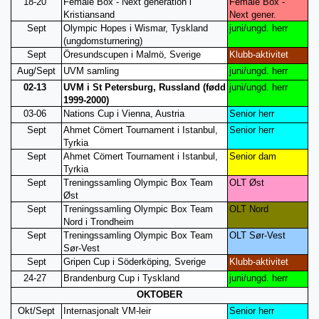
18-20
Female Box - Next generation i
Female Box -
Kristiansand
Next gener.
Sept
Olympic Hopes i Wismar, Tyskland
juni/ungd. herr
(ungdomsturnering)
Sept
Öresundscupen i Malmö, Sverige
Klubb-aktivitet
Aug/Sept
UVM samling
juni/ungd. herr
02-13
UVM i St Petersburg, Russland (fødd
juni/ungd. herr
1999-2000)
03-06
Nations Cup i Vienna, Austria
Senior herr
Sept
Ahmet Cömert Tournament i Istanbul,
Senior herr
Tyrkia
Sept
Ahmet Cömert Tournament i Istanbul,
Senior dam
Tyrkia
Sept
Treningssamling Olympic Box Team
OLT Øst
Øst
Sept
Treningssamling Olympic Box Team
OLT Nord
Nord i Trondheim
Sept
Treningssamling Olympic Box Team
OLT Sør-Vest
Sør-Vest
Sept
Gripen Cup i Söderköping, Sverige
Klubb-aktivitet
24-27
Brandenburg Cup i Tyskland
juni/ungd. herr
OKTOBER
Okt/Sept
Internasjonalt VM-leir
Senior herr