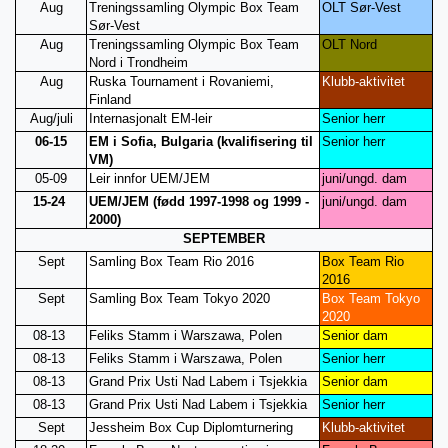
Aug
Treningssamling Olympic Box Team
OLT Sør-Vest
Sør-Vest
Aug
Treningssamling Olympic Box Team
OLT Nord
Nord i Trondheim
Aug
Ruska Tournament i Rovaniemi,
Klubb-aktivitet
Finland
Aug/juli
Internasjonalt EM-leir
Senior herr
06-15
EM i Sofia, Bulgaria (kvalifisering til
Senior herr
VM)
05-09
Leir innfor UEM/JEM
juni/ungd. dam
15-24
UEM/JEM (fødd 1997-1998 og 1999 -
juni/ungd. dam
2000)
SEPTEMBER
Sept
Samling Box Team Rio 2016
Box Team Rio
2016
Sept
Samling Box Team Tokyo 2020
Box Team Tokyo
2020
08-13
Feliks Stamm i Warszawa, Polen
Senior dam
08-13
Feliks Stamm i Warszawa, Polen
Senior herr
08-13
Grand Prix Usti Nad Labem i Tsjekkia
Senior dam
08-13
Grand Prix Usti Nad Labem i Tsjekkia
Senior herr
Sept
Jessheim Box Cup Diplomturnering
Klubb-aktivitet