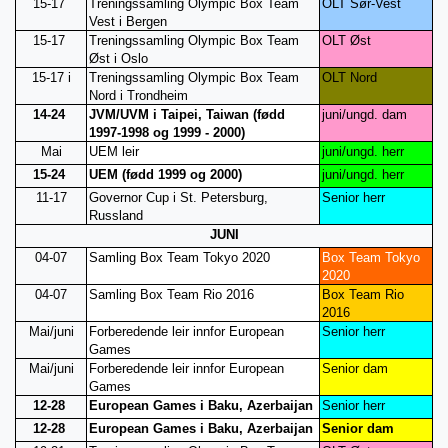
15-17
Treningssamling Olympic Box Team
OLT Sør-Vest
Vest i Bergen
15-17
Treningssamling Olympic Box Team
OLT Øst
Øst i Oslo
15-17 i
Treningssamling Olympic Box Team
OLT Nord
Nord i Trondheim
14-24
JVM/UVM i Taipei, Taiwan (fødd
juni/ungd. dam
1997-1998 og 1999 - 2000)
Mai
UEM leir
juni/ungd. herr
15-24
UEM (fødd 1999 og 2000)
juni/ungd. herr
11-17
Governor Cup i St. Petersburg,
Senior
herr
Russland
JUNI
04-07
Samling
Box Team Tokyo 2020
Box Team Tokyo
2020
04-07
Samling
Box Team Rio 2016
Box Team Rio
2016
Mai/juni
Forberedende leir innfor European
Senior herr
Games
Mai/juni
Forberedende leir innfor European
Senior dam
Games
12-28
European Games i Baku, Azerbaijan
Senior herr
12-28
European Games i Baku, Azerbaijan
Senior dam