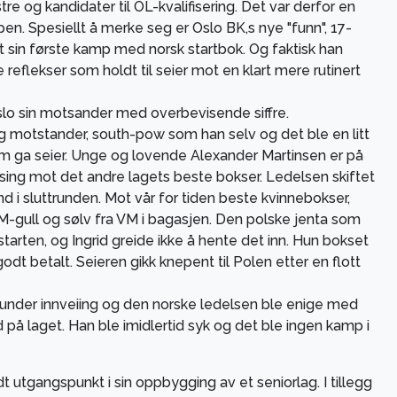
e og kandidater til OL-kvalifisering. Det var derfor en
n. Spesiellt å merke seg er Oslo BK,s nye "funn", 17-
t sin første kamp med norsk startbok. Og faktisk han
de reflekser som holdt til seier mot en klart mere rutinert
o sin motsander med overbevisende siffre.
g motstander, south-pow som han selv og det ble en litt
om ga seier. Unge og lovende Alexander Martinsen er på
sing mot det andre lagets beste bokser. Ledelsen skiftet
d i sluttrunden. Mot vår for tiden beste kvinnebokser,
M-gull og sølv fra VM i bagasjen. Den polske jenta som
 starten, og Ingrid greide ikke å hente det inn. Hun bokset
odt betalt. Seieren gikk knepent til Polen etter en flott
 under innveiing og den norske ledelsen ble enige med
på laget. Han ble imidlertid syk og det ble ingen kamp i
t utgangspunkt i sin oppbygging av et seniorlag. I tillegg