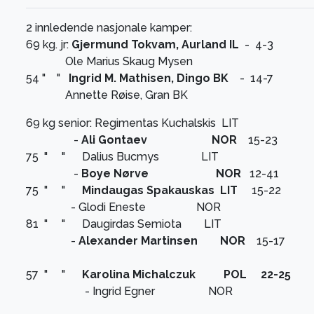
2 innledende nasjonale kamper:
69 kg. jr:
Gjermund Tokvam, Aurland IL
- 4-3
Ole Marius Skaug Mysen
54 " "
Ingrid M. Mathisen, Dingo BK
- 14-7
Annette Røise, Gran BK
69 kg senior: Regimentas Kuchalskis LIT
-
Ali Gontaev NOR
15-23
75 " " Dalius Bucmys LIT
-
Boye Nørve NOR
12-41
75 " "
Mindaugas Spakauskas LIT
15-22
- Glodi Eneste NOR
81 " " Daugirdas Semiota LIT
-
Alexander Martinsen NOR
15-17
57 " "
Karolina Michalczuk POL 22-25
- Ingrid Egner NOR