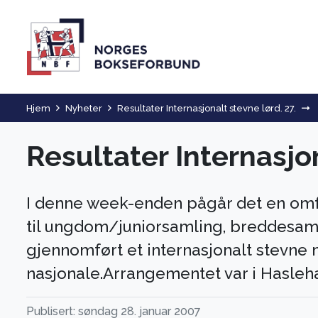
Hjem
Nyheter
Resultater Internasjonalt stevne lørd. 27.
Resultater Internasjon
I denne week-enden pågår det en omfat
til ungdom/juniorsamling, breddesaml
gjennomført et internasjonalt stevne
nasjonale.Arrangementet var i Hasleha
Publisert: søndag 28. januar 2007