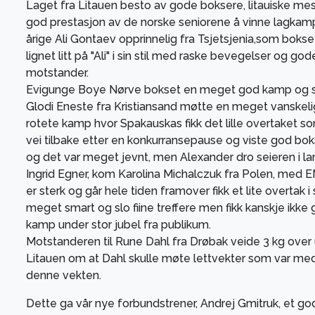
Laget fra Litauen besto av gode boksere, litauiske mestr
god prestasjon av de norske seniorene å vinne lagkampe
årige Ali Gontaev opprinnelig fra Tsjetsjenia,som bokse
lignet litt på "Ali" i sin stil med raske bevegelser og go
motstander.
Evigunge Boye Nørve bokset en meget god kamp og sl
Glodi Eneste fra Kristiansand møtte en meget vanskeli
rotete kamp hvor Spakauskas fikk det lille overtaket s
vei tilbake etter en konkurransepause og viste god bok
og det var meget jevnt, men Alexander dro seieren i lan
Ingrid Egner, kom Karolina Michalczuk fra Polen, med E
er sterk og går hele tiden framover fikk et lite overtak i
meget smart og slo fiine treffere men fikk kanskje ikke g
kamp under stor jubel fra publikum.
Motstanderen til Rune Dahl fra Drøbak veide 3 kg over
Litauen om at Dahl skulle møte lettvekter som var med 
denne vekten.
Dette ga vår nye forbundstrener, Andrej Gmitruk, et god