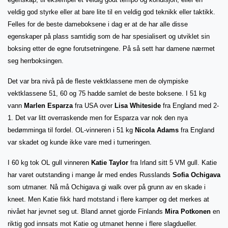
veldig god styrke eller at bare lite til en veldig god teknikk eller taktikk.
Felles for de beste dameboksene i dag er at de har alle disse
egenskaper på plass samtidig som de har spesialisert og utviklet sin
boksing etter de egne forutsetningene. På så sett har damene nærmet
seg herrboksingen.
Det var bra nivå på de fleste vektklassene men de olympiske
vektklassene 51, 60 og 75 hadde samlet de beste boksene. I 51 kg
vann
Marlen Esparza
fra USA over
Lisa Whiteside
fra England med 2-
1. Det var litt overraskende men for Esparza var nok den nya
bedømminga til fordel. OL-vinneren i 51 kg
Nicola Adams
fra England
var skadet og kunde ikke vare med i turneringen.
I 60 kg tok OL gull vinneren
Katie Taylor
fra Irland sitt 5 VM gull. Katie
har varet outstanding i mange år med endes Russlands
Sofia Ochigava
som utmaner. Nå må Ochigava gi walk over på grunn av en skade i
kneet. Men Katie fikk hard motstand i flere kamper og det merkes at
nivået har jevnet seg ut. Bland annet gjorde Finlands
Mira Potkonen
en
riktig god innsats mot Katie og utmanet henne i flere slagdueller.