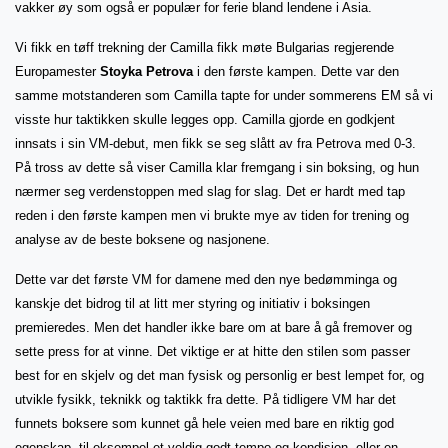
vakker øy som også er populær for ferie bland lendene i Asia.
Vi fikk en tøff trekning der Camilla fikk møte Bulgarias regjerende
Europamester
Stoyka Petrova
i den første kampen. Dette var den
samme motstanderen som Camilla tapte for under sommerens EM så vi
visste hur taktikken skulle legges opp. Camilla gjorde en godkjent
innsats i sin VM-debut, men fikk se seg slått av fra Petrova med 0-3.
På tross av dette så viser Camilla klar fremgang i sin boksing, og hun
nærmer seg verdenstoppen med slag for slag. Det er hardt med tap
reden i den første kampen men vi brukte mye av tiden for trening og
analyse av de beste boksene og nasjonene.
Dette var det første VM for damene med den nye bedømminga og
kanskje det bidrog til at litt mer styring og initiativ i boksingen
premieredes. Men det handler ikke bare om at bare å gå fremover og
sette press for at vinne. Det viktige er at hitte den stilen som passer
best for en skjelv og det man fysisk og personlig er best lempet for, og
utvikle fysikk, teknikk og taktikk fra dette. På tidligere VM har det
funnets boksere som kunnet gå hele veien med bare en riktig god
egenskap, til eksempel et veldig godt tempo og kondisjon, eller en