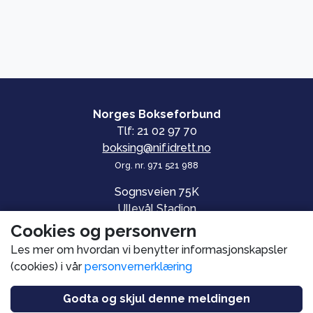
Norges Bokseforbund
Tlf: 21 02 97 70
boksing@nif.idrett.no
Org. nr. 971 521 988
Sognsveien 75K
Ullevål Stadion
0840 OSLO
Cookies og personvern
Les mer om hvordan vi benytter informasjonskapsler
© Norges Bokseforbund
(cookies) i vår
personvernerklæring
Personvern og informasjonskapsler
Utviklet av
PromSys.no
Godta og skjul denne meldingen