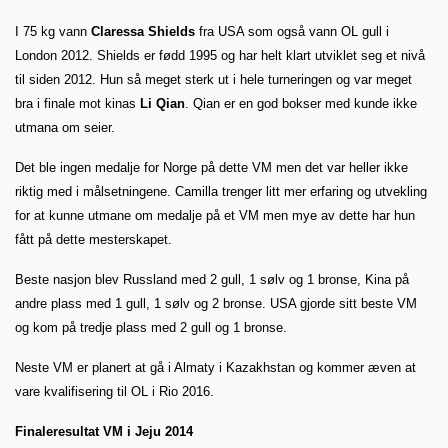
I 75 kg vann
Claressa Shields
fra USA som også vann OL gull i
London 2012. Shields er fødd 1995 og har helt klart utviklet seg et nivå
til siden 2012. Hun så meget sterk ut i hele turneringen og var meget
bra i finale mot kinas
Li Qian
. Qian er en god bokser med kunde ikke
utmana om seier.
Det ble ingen medalje for Norge på dette VM men det var heller ikke
riktig med i målsetningene. Camilla trenger litt mer erfaring og utvekling
for at kunne utmane om medalje på et VM men mye av dette har hun
fått på dette mesterskapet.
Beste nasjon blev Russland med 2 gull, 1 sølv og 1 bronse, Kina på
andre plass med 1 gull, 1 sølv og 2 bronse. USA gjorde sitt beste VM
og kom på tredje plass med 2 gull og 1 bronse.
Neste VM er planert at gå i Almaty i Kazakhstan og kommer æven at
vare kvalifisering til OL i Rio 2016.
Finaleresultat VM i Jeju 2014