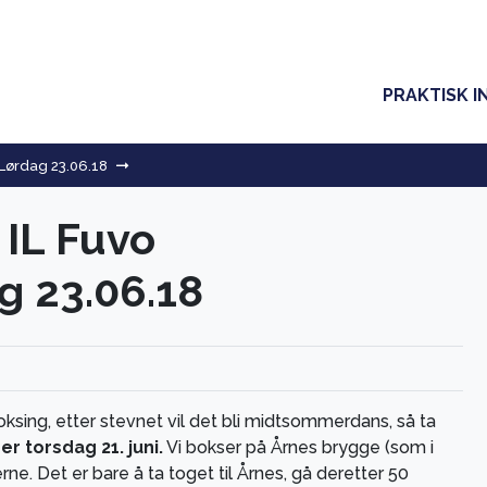
PRAKTISK I
 Lørdag 23.06.18
 IL Fuvo
 23.06.18
sing, etter stevnet vil det bli midtsommerdans, så ta
r torsdag 21. juni.
Vi bokser på Årnes brygge (som i
serne. Det er bare å ta toget til Årnes, gå deretter 50