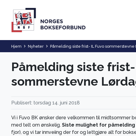
Hjem
Nyheter
Påmelding siste frist- IL Fuvo sommerstevne
Påmelding siste frist-
sommerstevne Lørdag
Publisert: torsdag 14. juni 2018
Vi i Fuvo BK ønsker dere velkommen til midtsommer bok
med telt om ønskelig.
Siste mulighet for påmelding e
fjor), og vi tar innveiing der for og lettgjøre alt for bok