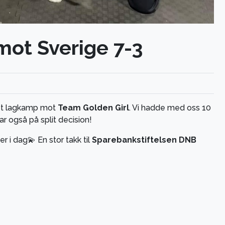
ot Sverige 7-3
set lagkamp mot
Team Golden Girl
. Vi hadde med oss 10
 også på split decision!
r i dag💫 En stor takk til
Sparebankstiftelsen DNB