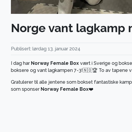
Norge vant lagkamp m
Publisert: lørdag 13. januar 2024
I dag har
Norway Female Box
vært i Sverige og bok
boksere og vant lagkampen 7-3!🇳🇴🏆 To av tapene var
Gratulerer til alle jentene som bokset fantastiske kampe
som sponser
Norway Female Box
❤️