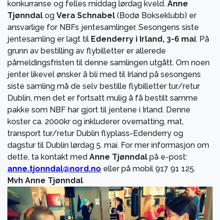
konkurranse og felles middag lørdag kveld.
Anne
Tjønndal
og
Vera Schnabel
(Bodø Bokseklubb) er
ansvarlige for NBFs jentesamlinger. Sesongens siste
jentesamling er lagt til
Edenderry i Irland, 3-6 mai
. På
grunn av bestilling av flybilletter er allerede
påmeldingsfristen til denne samlingen utgått. Om noen
jenter likevel ønsker å bli med til Irland på sesongens
siste samling må de selv bestille flybilletter tur/retur
Dublin, men det er fortsatt mulig å få bestilt samme
pakke som NBF har gjort til jentene i Irland. Denne
koster ca. 2000kr og inkluderer overnatting, mat,
transport tur/retur Dublin flyplass-Edenderry og
dagstur til Dublin lørdag 5. mai. For mer informasjon om
dette, ta kontakt med
Anne Tjønndal
på e-post:
anne.tjonndal@nord.no
eller på mobil 917 91 125.
Mvh Anne Tjønndal