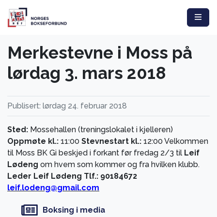
Merkestevne i Moss på
lørdag 3. mars 2018
Publisert: lørdag 24. februar 2018
Sted:
Mossehallen (treningslokalet i kjelleren)
Oppmøte kl.:
11:00
Stevnestart kl.:
12:00 Velkommen
til Moss BK Gi beskjed i forkant før fredag 2/3 til
Leif
Lødeng
om hvem som kommer og fra hvilken klubb.
Leder
Leif Lødeng
Tlf.: 90184672
leif.lodeng@gmail.com
Boksing i media