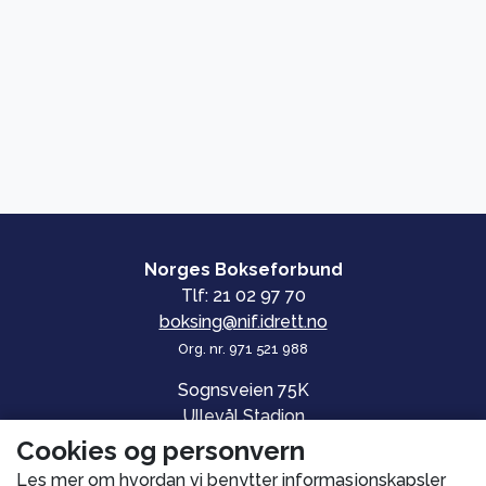
Norges Bokseforbund
Tlf: 21 02 97 70
boksing@nif.idrett.no
Org. nr. 971 521 988
Sognsveien 75K
Ullevål Stadion
0840 OSLO
Cookies og personvern
Les mer om hvordan vi benytter informasjonskapsler
© Norges Bokseforbund