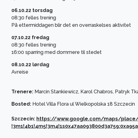
06.10.22 torsdag
08:30 felles trening
På ettermiddagen blir det en overraskelses aktivitet
07.10.22 fredag
08:30 felles trening
16:00 sparring med dommere til stedet
08.10.22 lørdag
Avreise
Trenere:
Marcin Stankiewicz, Karol Chabros, Patryk Tk
Bosted:
Hotel Villa Flora ul Wielkopolska 18 Szczecin
Szczecin:
https://www.google.com/maps/place/S
!3m1!4b1!4m5!3m4!1s0x47aa093800d3a759:0xa95a