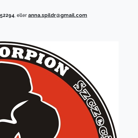
52294
, eller
anna.spildr@gmail.com