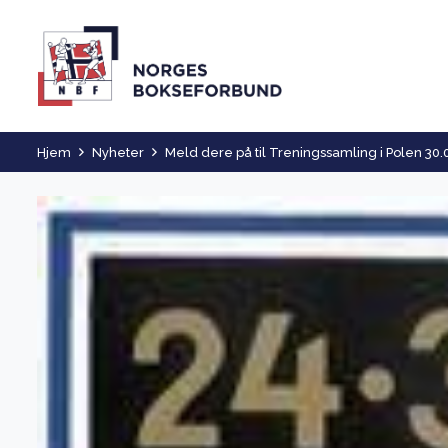
Hjem
Nyheter
Meld dere på til Treningssamling i Polen 30