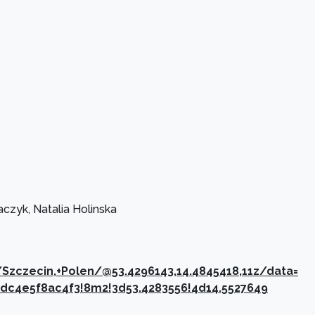
aczyk, Natalia Holinska
zczecin,+Polen/@53.4296143,14.4845418,11z/data=
dc4e5f8ac4f3!8m2!3d53.4283556!4d14.5527649