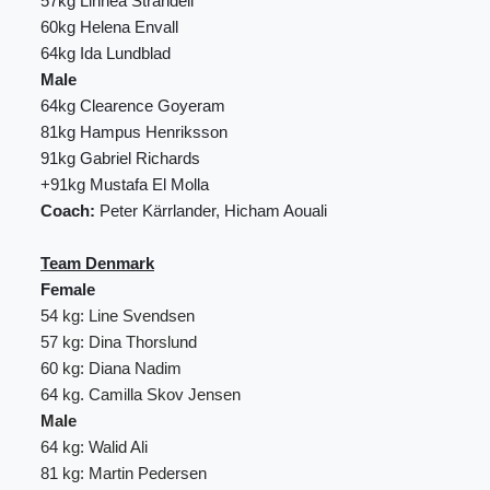
57kg Linnea Strandell
60kg Helena Envall
64kg Ida Lundblad
Male
64kg Clearence Goyeram
81kg Hampus Henriksson
91kg Gabriel Richards
+91kg Mustafa El Molla
Coach:
Peter Kärrlander, Hicham Aouali
Team Denmark
Female
54 kg: Line Svendsen
57 kg: Dina Thorslund
60 kg: Diana Nadim
64 kg. Camilla Skov Jensen
Male
64 kg: Walid Ali
81 kg: Martin Pedersen