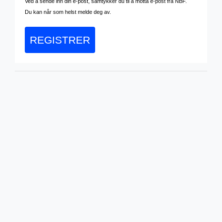
Ved å sende inn din e-post, samtykker du til å motta e-post fra NBF.
Du kan når som helst melde deg av.
REGISTRER