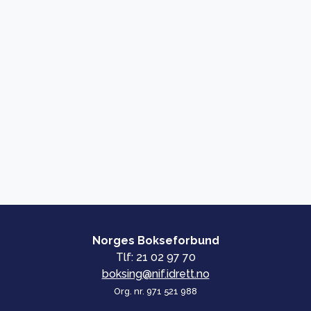
Norges Bokseforbund
Tlf: 21 02 97 70
boksing@nif.idrett.no
Org. nr. 971 521 988