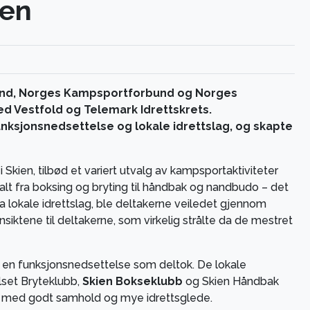
ien
und, Norges Kampsportforbund og Norges
 Vestfold og Telemark Idrettskrets.
ksjonsnedsettelse og lokale idrettslag, og skapte
Skien, tilbød et variert utvalg av kampsportaktiviteter
alt fra boksing og bryting til håndbak og nandbudo – det
 fra lokale idrettslag, ble deltakerne veiledet gjennom
nsiktene til deltakerne, som virkelig strålte da de mestret
d en funksjonsnedsettelse som deltok. De lokale
lset Bryteklubb,
Skien Bokseklubb
og Skien Håndbak
ag med godt samhold og mye idrettsglede.