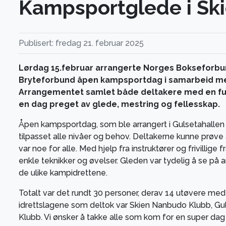
Kampsportglede i Sk
Publisert: fredag 21. februar 2025
Lørdag 15.februar arrangerte Norges Bokseforb
Bryteforbund åpen kampsportdag i samarbeid med
Arrangementet samlet både deltakere med en fun
en dag preget av glede, mestring og fellesskap.
Åpen kampsportdag, som ble arrangert i Gulsetahallen i 
tilpasset alle nivåer og behov. Deltakerne kunne prøve 
var noe for alle. Med hjelp fra instruktører og frivillige
enkle teknikker og øvelser. Gleden var tydelig å se på a
de ulike kampidrettene.
Totalt var det rundt 30 personer, derav 14 utøvere me
idrettslagene som deltok var Skien Nanbudo Klubb, Gu
Klubb. Vi ønsker å takke alle som kom for en super d