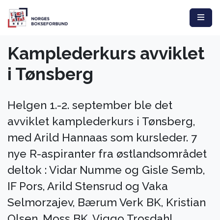
Kamplederkurs avviklet
i Tønsberg
Helgen 1.-2. september ble det
avviklet kamplederkurs i Tønsberg,
med Arild Hannaas som kursleder. 7
nye R-aspiranter fra østlandsområdet
deltok : Vidar Numme og Gisle Semb,
IF Pors, Arild Stensrud og Vaka
Selmorzajev, Bærum Verk BK, Kristian
Olsen, Moss BK, Viggo Trosdahl,