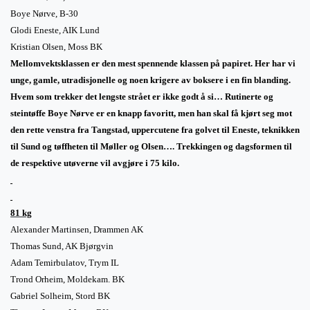
Boye Nørve, B-30
Glodi Eneste, AIK
Lund
Kristian Olsen, Moss BK
Mellomvektsklassen er den mest spennende klassen på papiret. Her har vi
unge, gamle, utradisjonelle og noen krigere av boksere i en fin blanding.
Hvem som trekker det lengste strået er ikke godt å si… Rutinerte og
steintøffe Boye Nørve er en knapp favoritt, men han skal få kjørt seg mot
den rette venstra fra Tangstad, uppercutene fra golvet til Eneste, teknikken
til Sund og tøffheten til Møller og Olsen…. Trekkingen og dagsformen til
de respektive utøverne vil avgjøre i 75 kilo.
81 kg
Alexander Martinsen,
Drammen
AK
Thomas Sund, AK Bjørgvin
Adam Temirbulatov,
Trym
IL
Trond Orheim, Moldekam. BK
Gabriel Solheim, Stord BK