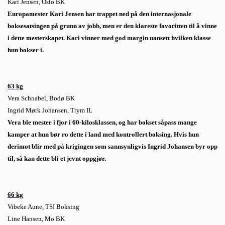
Kari Jensen, Oslo BK
Europamester Kari Jensen har trappet ned på den internasjonale
boksesatsingen på grunn av jobb, men er den klareste favoritten til å vinne
i dette mesterskapet. Kari vinner med god margin uansett hvilken klasse
hun bokser i.
63 kg
Vera Schnabel, Bodø BK
Ingrid Mørk Johansen, Trym IL
Vera ble mester i fjor i 60-kilosklassen, og har bokset såpass mange
kamper at hun bør ro dette i land med kontrollert boksing. Hvis hun
derimot blir med på krigingen som sannsynligvis Ingrid Johansen byr opp
til, så kan dette bli et jevnt oppgjør.
66 kg
Vibeke Aune, TSI Boksing
Line Hansen, Mo BK