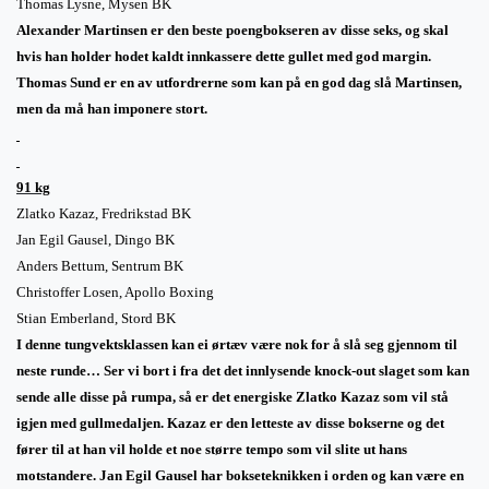
Thomas Lysne, Mysen BK
Alexander Martinsen er den beste poengbokseren av disse seks, og skal
hvis han holder hodet kaldt innkassere dette gullet med god margin.
Thomas Sund er en av utfordrerne som kan på en god dag slå Martinsen,
men da må han imponere stort.
91 kg
Zlatko Kazaz, Fredrikstad BK
Jan Egil Gausel, Dingo BK
Anders Bettum, Sentrum BK
Christoffer Losen, Apollo Boxing
Stian Emberland, Stord BK
I denne tungvektsklassen kan ei ørtæv være nok for å slå seg gjennom til
neste runde… Ser vi bort i fra det det innlysende knock-out slaget som kan
sende alle disse på rumpa, så er det energiske Zlatko Kazaz som vil stå
igjen med gullmedaljen. Kazaz er den letteste av disse bokserne og det
fører til at han vil holde et noe større tempo som vil slite ut hans
motstandere. Jan Egil Gausel har bokseteknikken i orden og kan være en