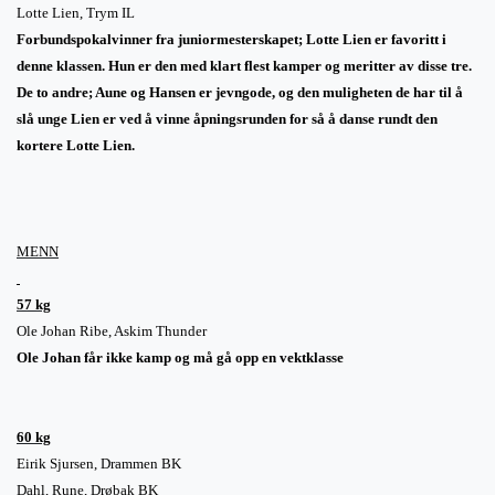
Lotte Lien, Trym IL
Forbundspokalvinner fra juniormesterskapet; Lotte Lien er favoritt i
denne klassen. Hun er den med klart flest kamper og meritter av disse tre.
De to andre; Aune og Hansen er jevngode, og den muligheten de har til å
slå unge Lien er ved å vinne åpningsrunden for så å danse rundt den
kortere Lotte Lien.
MENN
57 kg
Ole Johan Ribe, Askim Thunder
Ole Johan får ikke kamp og må gå opp en vektklasse
60 kg
Eirik Sjursen, Drammen BK
Dahl,
Rune
, Drøbak BK