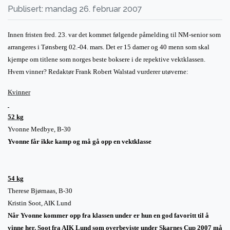
Publisert: mandag 26. februar 2007
Innen fristen fred. 23. var det kommet følgende påmelding til NM-senior som
arrangeres i Tønsberg 02.-04. mars. Det er 15 damer og 40 menn som skal
kjempe om titlene som norges beste boksere i de repektive vektklassen.
Hvem vinner? Redaktør Frank Robert Walstad vurderer utøverne:
Kvinner
52 kg
Yvonne Medbye, B-30
Yvonne får ikke kamp og må gå opp en vektklasse
54 kg
Therese Bjørnaas, B-30
Kristin Soot, AIK
Lund
Når Yvonne kommer opp fra klassen under er hun en god favoritt til å
vinne her. Soot fra AIK Lund som overbeviste under Skarnes Cup 2007 må