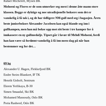
Rafael Michelett, Mysen BK
Mohseni og Flores er de som utmerker seg mest i denne åtte mann store
klassen. Begge er dyktige og noe utradisjonelle boksere som det er
vanskelig å få tak i, og de har tidligere NM-gull med seg i bagasjen. Årets
beste juniorbokser Alexander Jacobsen kan også blande seg inn i
gullkampen, men han må bokse opp mot sitt beste i tre kamper for å
innkassere en ny gullmedalje. Tipset går i favør til Mehdi Mohseni, fordi
han kan være så fordømt vanskelig å få inn noen slag på når han
bestemmer seg for det…
69 kg
Alexander U. Hagen, Flekkefjord BK
Endre Steiro Blankert, IF TK
Henrik Gisholt, Sentrum
Ekrem Yerlikaya, B-30
Simen Smaadal, Ski BK
Mohamed Massoudy, Oslo BK
Poria Rasheed, Oslo BK