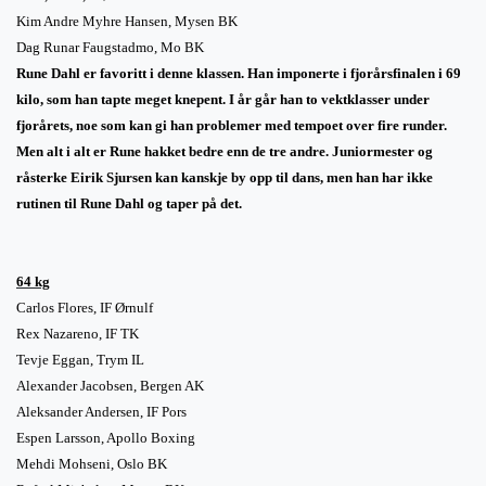
Kim Andre Myhre Hansen, Mysen BK
Dag Runar Faugstadmo, Mo BK
Rune
Dahl er favoritt i denne klassen. Han imponerte i fjorårsfinalen i 69
kilo, som han tapte meget knepent. I år går han to vektklasser under
fjorårets, noe som kan gi han problemer med tempoet over fire runder.
Men alt i alt er
Rune
hakket bedre enn de tre andre. Juniormester og
råsterke Eirik Sjursen kan kanskje by opp til dans, men han har ikke
rutinen til
Rune
Dahl og taper på det.
64 kg
Carlos Flores, IF Ørnulf
Rex Nazareno, IF TK
Tevje Eggan, Trym IL
Alexander Jacobsen, Bergen AK
Aleksander Andersen, IF Pors
Espen Larsson, Apollo Boxing
Mehdi Mohseni, Oslo BK