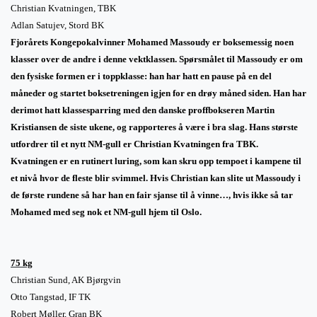
Christian Kvatningen, TBK
Adlan Satujev, Stord BK
Fjorårets Kongepokalvinner Mohamed Massoudy er boksemessig noen
klasser over de andre i denne vektklassen. Spørsmålet til Massoudy er om
den fysiske formen er i toppklasse: han har hatt en pause på en del
måneder og startet boksetreningen igjen for en drøy måned siden. Han har
derimot hatt klassesparring med den danske proffbokseren Martin
Kristiansen de siste ukene, og rapporteres å være i bra slag. Hans største
utfordrer til et nytt NM-gull er Christian Kvatningen fra TBK.
Kvatningen er en rutinert luring, som kan skru opp tempoet i kampene til
et nivå hvor de fleste blir svimmel. Hvis Christian kan slite ut Massoudy i
de første rundene så har han en fair sjanse til å vinne…, hvis ikke så tar
Mohamed med seg nok et NM-gull hjem til Oslo.
75 kg
Christian Sund, AK Bjørgvin
Otto Tangstad, IF TK
Robert Møller, Gran BK