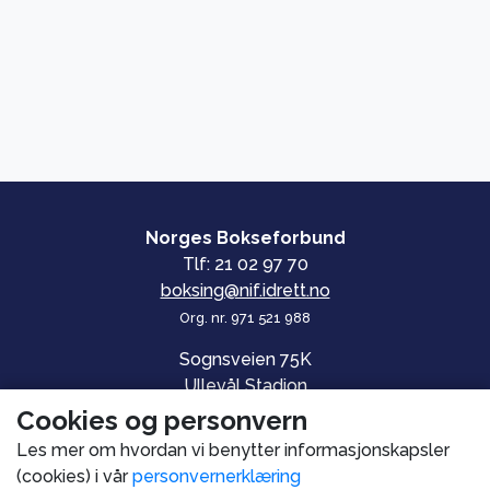
Norges Bokseforbund
Tlf: 21 02 97 70
boksing@nif.idrett.no
Org. nr. 971 521 988
Sognsveien 75K
Ullevål Stadion
0840 OSLO
Cookies og personvern
Les mer om hvordan vi benytter informasjonskapsler
© Norges Bokseforbund
(cookies) i vår
personvernerklæring
Personvern og informasjonskapsler