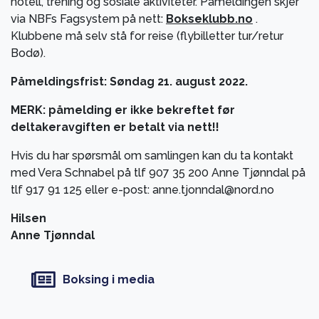
hotell, trening og sosiale aktiviteter. Påmeldingen skjer
via NBFs Fagsystem på nett:
Bokseklubb.no
.
Klubbene må selv stå for reise (flybilletter tur/retur
Bodø).
Påmeldingsfrist: Søndag 21. august 2022.
MERK: påmelding er ikke bekreftet før
deltakeravgiften er betalt via nett!!
Hvis du har spørsmål om samlingen kan du ta kontakt
med Vera Schnabel på tlf 907 35 200 Anne Tjønndal på
tlf 917 91 125 eller e-post: anne.tjonndal@nord.no
Hilsen
Anne Tjønndal
Boksing i media