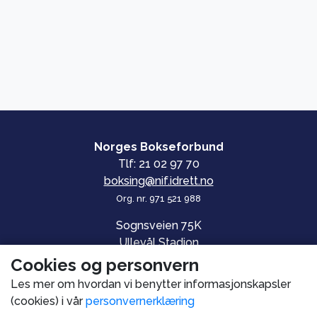
Norges Bokseforbund
Tlf: 21 02 97 70
boksing@nif.idrett.no
Org. nr. 971 521 988
Sognsveien 75K
Ullevål Stadion
0840 OSLO
Cookies og personvern
Les mer om hvordan vi benytter informasjonskapsler
© Norges Bokseforbund
(cookies) i vår
personvernerklæring
Personvern og informasjonskapsler