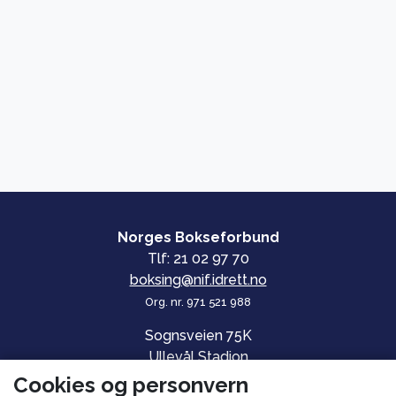
Norges Bokseforbund
Tlf: 21 02 97 70
boksing@nif.idrett.no
Org. nr. 971 521 988
Sognsveien 75K
Ullevål Stadion
0840 OSLO
Cookies og personvern