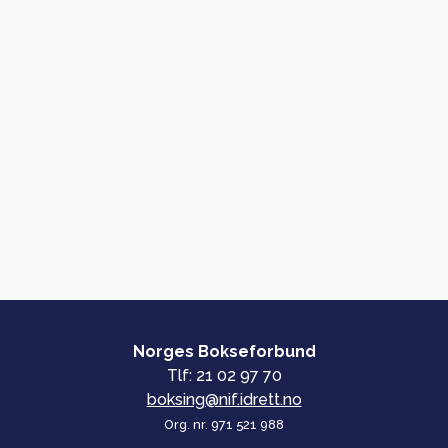
Norges Bokseforbund
Tlf: 21 02 97 70
boksing@nif.idrett.no
Org. nr. 971 521 988