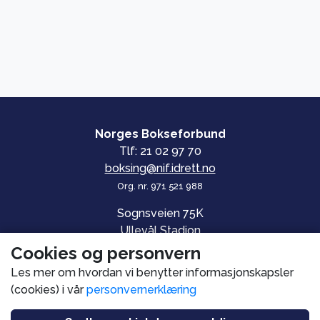
Norges Bokseforbund
Tlf: 21 02 97 70
boksing@nif.idrett.no
Org. nr. 971 521 988
Sognsveien 75K
Ullevål Stadion
0840 OSLO
Cookies og personvern
Les mer om hvordan vi benytter informasjonskapsler
© Norges Bokseforbund
(cookies) i vår
personvernerklæring
Personvern og informasjonskapsler
Utviklet av
PromSys.no