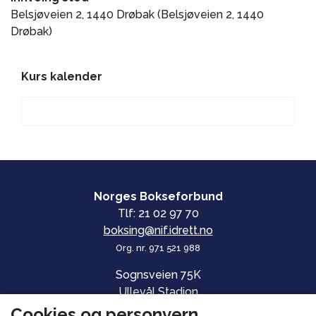
Belsjøveien 2, 1440 Drøbak (Belsjøveien 2, 1440
Drøbak)
Kurs kalender
Norges Bokseforbund
Tlf: 21 02 97 70
boksing@nif.idrett.no
Org. nr. 971 521 988
Sognsveien 75K
Ullevål Stadion
0840 OSLO
Cookies og personvern