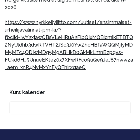
2026
https://www.nyrkkeilyliitto.com/uutiset/ensimmaiset-
urheilijavalinnat-pm-ki/?
fbclid=IwY2xjawQBsVtleHRuA2FlbQIxMQBicmlkETBTQ
2NyUldhb3dwRTVHT2JSc3J0YwZhcHBfaWQQMjIyMD
M5MTc4ODIwMDg5MgABHkD0GkMkLmnBzpqvs-
FUkd6H_5UnueEKtez0x7XFwRFco9uQe9JeJ87nwwza
_aem_xnR4NvMxYnFyQFhIr2qaeQ
Kurs kalender