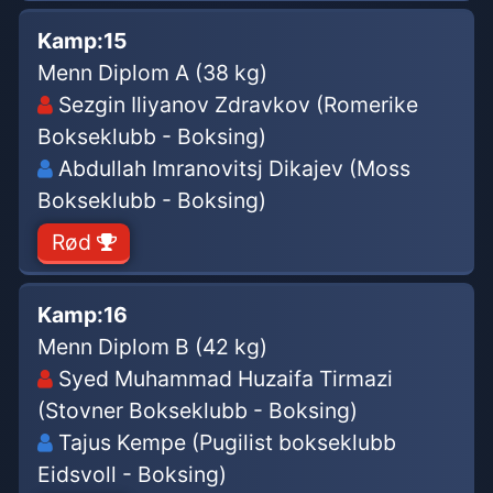
Kamp:
15
Menn Diplom A (38 kg)
Sezgin Iliyanov Zdravkov (Romerike
Bokseklubb - Boksing)
Abdullah Imranovitsj Dikajev (Moss
Bokseklubb - Boksing)
Rød
Kamp:
16
Menn Diplom B (42 kg)
Syed Muhammad Huzaifa Tirmazi
(Stovner Bokseklubb - Boksing)
Tajus Kempe (Pugilist bokseklubb
Eidsvoll - Boksing)