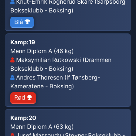
Knut-Emrik Rognerud Skare (Sarpsborg
Bokseklubb - Boksing)
Blå
Kamp:
19
Menn Diplom A (46 kg)
Maksymilian Rutkowski (Drammen
Bokseklubb - Boksing)
Andres Thoresen (If Tønsberg-
Kameratene - Boksing)
Rød
Kamp:
20
Menn Diplom A (63 kg)
Jusef Massoudy (Stovner Bokseklubb -